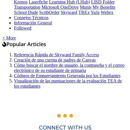
Kronos
Laserfiche
Learning Hub (LHub)
LISD Folder
Transportation
Microsoft OneDrive
Munis
My Benefits
School Dude
ScribOrder
Skyward
TREx
YuJa
Webex
Consejos Técnicos
Información General
Followed
+ More
Popular Articles
Referencia Rápida de Skyward Family Access
Creación de una cuenta de padres de Canvas
Cómo buscar el nombre de usuario, la contraseña y el correo
electrónico de su estudiante de primaria
Códigos de Emparejamiento Generada por los Estudiantes
Visualización de las puntuaciones de la evaluación TEA de
los estudiantes
CONNECT WITH US