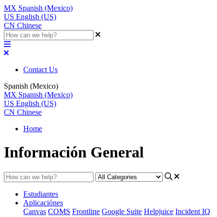
MX
Spanish (Mexico)
US
English (US)
CN
Chinese
Contact Us
Spanish (Mexico)
MX
Spanish (Mexico)
US
English (US)
CN
Chinese
Home
Información General
Estudiantes
Aplicaciónes
Canvas
COMS
Frontline
Google Suite
Helpjuice
Incident IQ