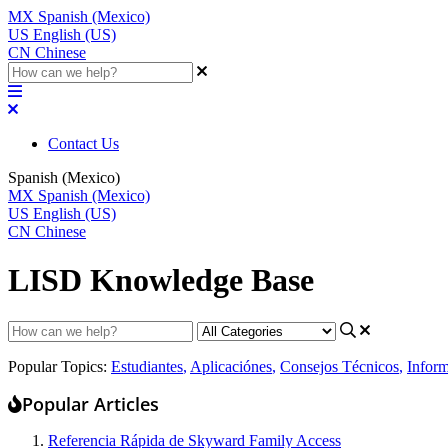
MX
Spanish (Mexico)
US
English (US)
CN
Chinese
Contact Us
Spanish (Mexico)
MX
Spanish (Mexico)
US
English (US)
CN
Chinese
LISD Knowledge Base
Popular Topics:
Estudiantes
,
Aplicaciónes
,
Consejos Técnicos
,
Infor
Popular Articles
Referencia Rápida de Skyward Family Access