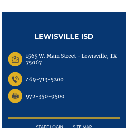
LEWISVILLE ISD
1565 W. Main Street
-
Lewisville, TX
75067
469-713-5200
972-350-9500
STAFF LOGIN
SITE MAP