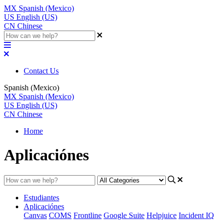
MX
Spanish (Mexico)
US
English (US)
CN
Chinese
Contact Us
Spanish (Mexico)
MX
Spanish (Mexico)
US
English (US)
CN
Chinese
Home
Aplicaciónes
Estudiantes
Aplicaciónes
Canvas
COMS
Frontline
Google Suite
Helpjuice
Incident IQ