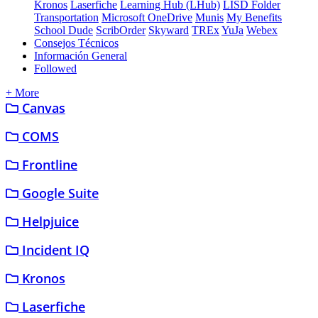
Kronos
Laserfiche
Learning Hub (LHub)
LISD Folder
Transportation
Microsoft OneDrive
Munis
My Benefits
School Dude
ScribOrder
Skyward
TREx
YuJa
Webex
Consejos Técnicos
Información General
Followed
+ More
Canvas
COMS
Frontline
Google Suite
Helpjuice
Incident IQ
Kronos
Laserfiche