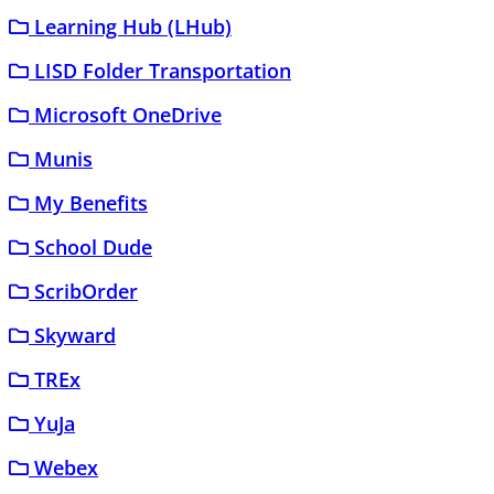
Learning Hub (LHub)
LISD Folder Transportation
Microsoft OneDrive
Munis
My Benefits
School Dude
ScribOrder
Skyward
TREx
YuJa
Webex